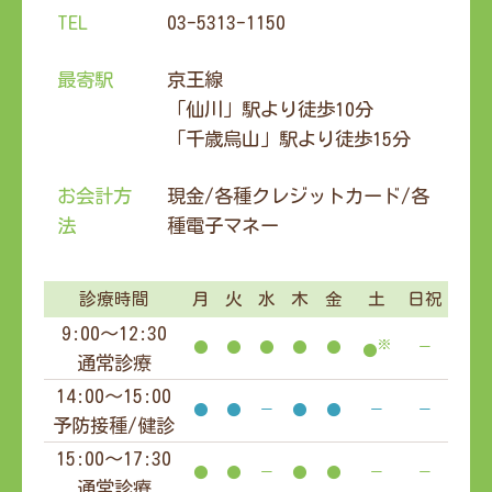
TEL
03-5313-1150
最寄駅
京王線
「仙川」駅より徒歩10分
「千歳烏山」駅より徒歩15分
お会計方
現金/各種クレジットカード/各
法
種電子マネー
診療時間
月
火
水
木
金
土
日祝
9:00～12:30
※
●
●
●
●
●
－
●
通常診療
14:00～15:00
●
●
－
●
●
－
－
予防接種/健診
15:00～17:30
●
●
－
●
●
－
－
通常診療