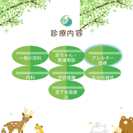
診療内容
赤ちゃん・
一般小児科
アレルギー
発達相談
診療
内科
予防接種
乳幼児健診
舌下免疫療
法