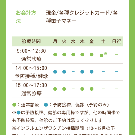
お会計方
現金/各種クレジットカード/各
法
種電子マネー
診療時間
月
火
水
木
金
土
日祝
9:00～12:30
※
●
●
●
●
●
－
●
通常診療
14:00～15:00
●
●
－
●
●
－
－
予防接種/健診
15:00～17:30
●
●
－
●
●
－
－
通常診療
●
：通常診療
●
：予防接種、健診（予約のみ）
※
●
は予防接種、健診の専用枠ですが、他の時間帯で
も予防接種、健診のご予約は承っております。
※インフルエンザワクチン接種期間（10～12月の予