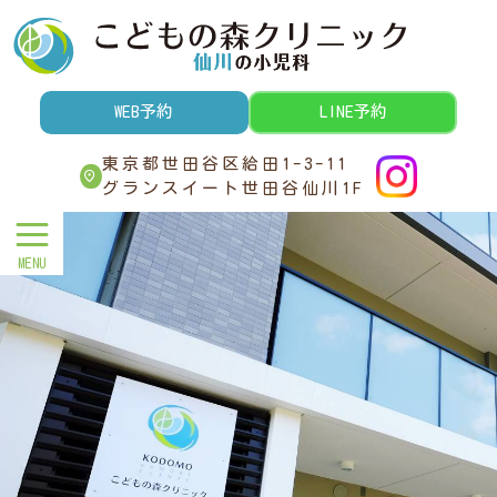
こどもの森クリニック｜世田谷
区給田の小児科｜仙川 千歳烏
山
WEB予約
LINE予約
東京都世田谷区給田1-3-11
グランスイート世田谷仙川1F