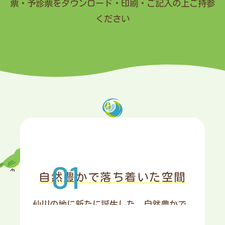
票・予診票をダウンロード・印刷・ご記入の上ご持参
おたふくかぜの予防接種助成について
ください
舌下免疫療法について
5種混合ワクチンについて
当院の特長
シナジス予防接種の開始について
自然豊かで落ち着いた空間
花粉症について
仙川の地に新たに誕生した、自然豊かで
赤ちゃん・発達相談の開始
のびのびとした空間で診療を行います。