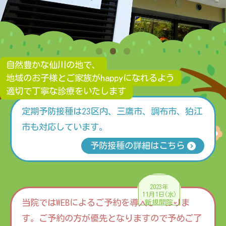
自然豊かな仙川の地で、
地域のお子様とご家族がhappyになれるよう
適切で丁寧な診療をいたします
定期予防接種は23区内、三鷹市、調布市、狛江
市も対応しています。
予防接種の詳細はこちら
2023年
11
1
月
日(水)
当院ではWEBによるご予約を導入しておりま
新規開院
す。ご予約の方が優先となりますので予めご了